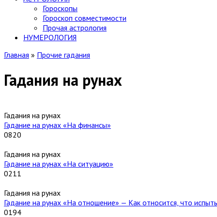
Гороскопы
Гороскоп cовместимости
Прочая астрология
НУМЕРОЛОГИЯ
Главная
»
Прочие гадания
Гадания на рунах
Гадания на рунах
Гадание на рунах «На финансы»
0
820
Гадания на рунах
Гадание на рунах «На ситуацию»
0
211
Гадания на рунах
Гадание на рунах «На отношение» — Как относится, что испыт
0
194