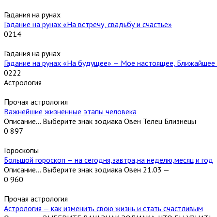
Гадания на рунах
Гадание на рунах «На встречу, свадьбу и счастье»
0
214
Гадания на рунах
Гадание на рунах «На будущее» — Мое настоящее, Ближайшее
0
222
Астрология
Прочая астрология
Важнейшие жизненные этапы человека
Описание… Выберите знак зодиака Овен Телец Близнецы
0
897
Гороскопы
Большой гороскоп — на сегодня,завтра,на неделю,месяц и год
Описание… Выберите знак зодиака Овен 21.03 —
0
960
Прочая астрология
Астрология — как изменить свою жизнь и стать счастливым