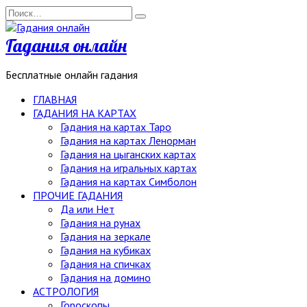
Перейти
Search
к
for:
содержанию
Гадания онлайн
Бесплатные онлайн гадания
ГЛАВНАЯ
ГАДАНИЯ НА КАРТАХ
Гадания на картах Таро
Гадания на картах Ленорман
Гадания на цыганских картах
Гадания на игральных картах
Гадания на картах Симболон
ПРОЧИЕ ГАДАНИЯ
Да или Нет
Гадания на рунах
Гадания на зеркале
Гадания на кубиках
Гадания на спичках
Гадания на домино
АСТРОЛОГИЯ
Гороскопы